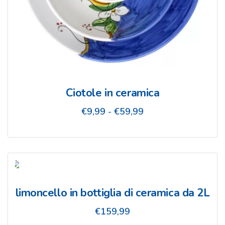
Ciotole in ceramica
Fascia
€
9,99
-
€
59,99
di
prezzo:
da
€9,99
a
€59,99
limoncello in bottiglia di ceramica da 2L
€
159,99