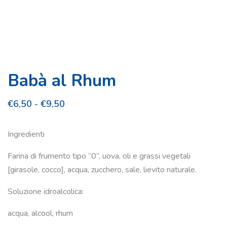
Babà al Rhum
Fascia
€
6,50
-
€
9,50
di
prezzo:
Ingredienti
da
Farina di frumento tipo “0”, uova, oli e grassi vegetali
€6,50
[girasole, cocco], acqua, zucchero, sale, lievito naturale.
a
Soluzione idroalcolica:
€9,50
acqua, alcool, rhum