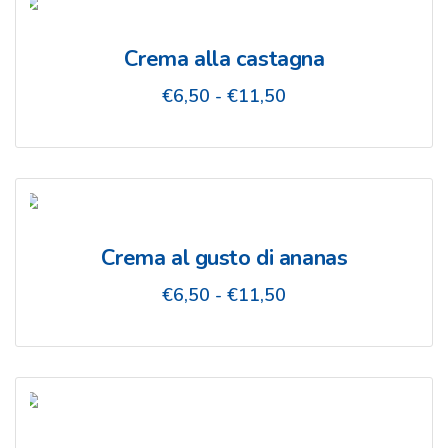
€6,50
a
€11,50
Crema alla castagna
Fascia
€
6,50
-
€
11,50
di
prezzo:
da
€6,50
a
€11,50
Crema al gusto di ananas
Fascia
€
6,50
-
€
11,50
di
prezzo:
da
€6,50
a