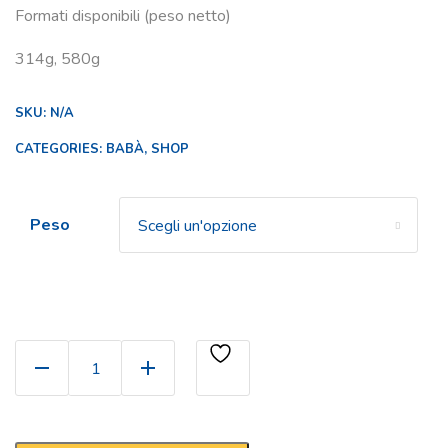
Formati disponibili (peso netto)
314g, 580g
SKU:
N/A
CATEGORIES:
BABÀ
,
SHOP
Peso
Babà al Rhum quantity