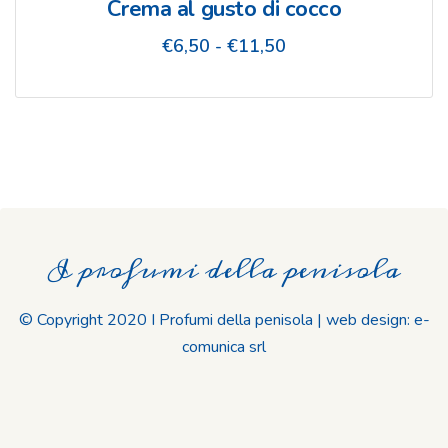
€11,50
Crema al gusto di cocco
Fascia
€
6,50
-
€
11,50
di
prezzo:
da
€6,50
a
€11,50
I profumi della penisola
© Copyright 2020 I Profumi della penisola | web design: e-
comunica srl