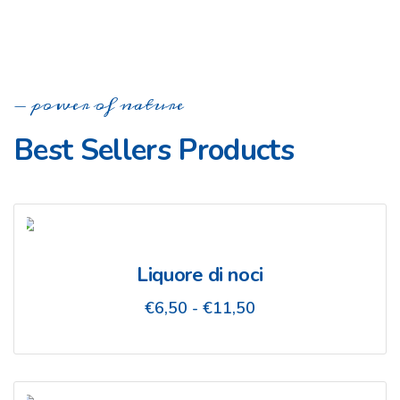
da
€10,50
a
€12,50
power of nature
Best Sellers Products
Liquore di noci
Fascia
€
6,50
-
€
11,50
di
prezzo:
da