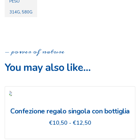
PESO
314G, 580G
power of nature
You may also like…
Confezione regalo singola con bottiglia
Fascia
€
10,50
-
€
12,50
di
prezzo: