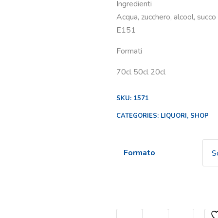
Ingredienti
€6,50
Acqua, zucchero, alcool, succ
a
E151
€11,50
Formati
70cl 50cl 20cl
SKU:
1571
CATEGORIES:
LIQUORI
,
SHOP
Formato
Cherry quantity