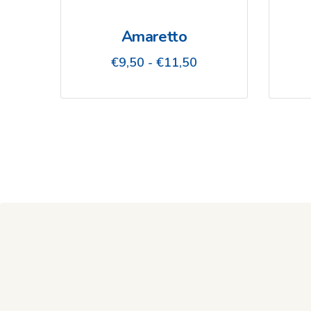
Amaretto
Fascia
€
9,50
-
€
11,50
di
prezzo:
da
€9,50
a
€11,50