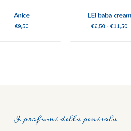
Anice
LEI baba crea
F
€
9,50
€
6,50
-
€
11,50
d
p
d
€
a
€
I profumi della penisola