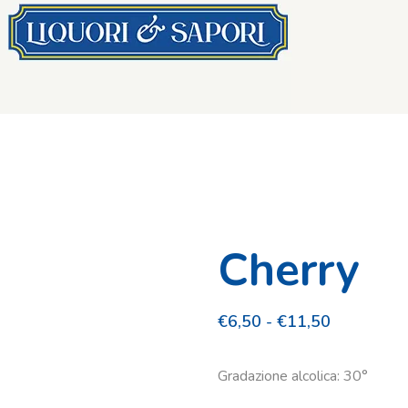
Cherry
Fascia
€
6,50
-
€
11,50
di
prezzo:
Gradazione alcolica: 30°
da