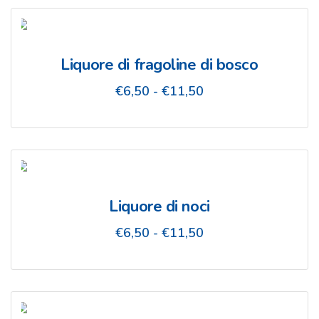
da
€6,50
a
€11,50
Liquore di fragoline di bosco
Fascia
€
6,50
-
€
11,50
di
prezzo:
da
€6,50
a
€11,50
Liquore di noci
Fascia
€
6,50
-
€
11,50
di
prezzo:
da
€6,50