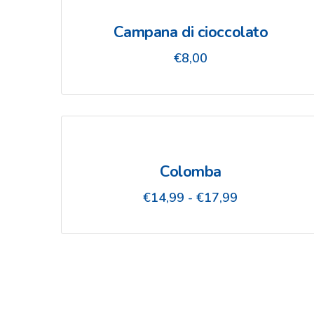
a
€9,50
Campana di cioccolato
€
8,00
Colomba
Fascia
€
14,99
-
€
17,99
di
prezzo:
da
€14,99
a
€17,99