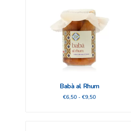
Babà al Rhum
Fascia
€
6,50
-
€
9,50
di
prezzo:
da
€6,50