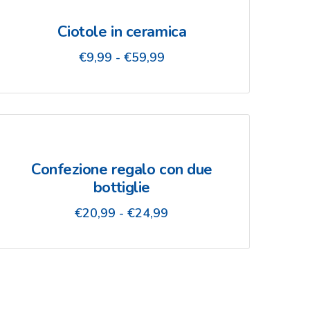
Ciotole in ceramica
Fascia
€
9,99
-
€
59,99
di
prezzo:
da
€9,99
a
€59,99
Confezione regalo con due
bottiglie
Fascia
€
20,99
-
€
24,99
di
prezzo:
da
€20,99
a