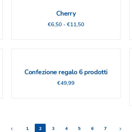
Cherry
Fascia
€
6,50
-
€
11,50
di
prezzo:
da
€6,50
a
€11,50
Confezione regalo 6 prodotti
€
49,99
1
2
3
4
5
6
7